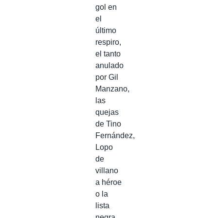
gol en
el
último
respiro,
el tanto
anulado
por Gil
Manzano,
las
quejas
de Tino
Fernández,
Lopo
de
villano
a héroe
o la
lista
negra