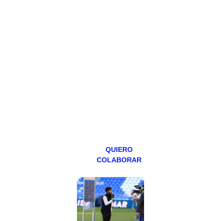
HAZTE
PATREON
Todos los lunes
hacemos un
programa en
abierto,
teniendo uno
especial los
miércoles y
viernes para
Patreons.
QUIERO
COLABORAR