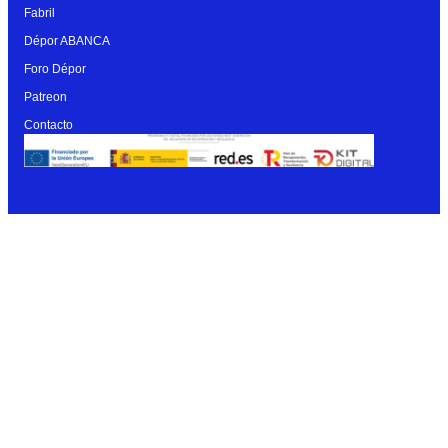
Fabril
Dépor ABANCA
Foro Dépor
Patreon
Contacto