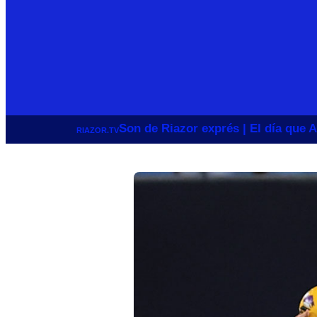
Son de Riazor exprés | El día que A
RIAZOR.TV