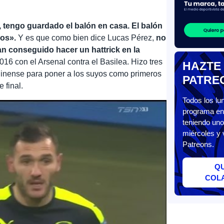
, tengo guardado el balón en casa. El balón
hos».
Y es que como bien dice Lucas Pérez,
no
n conseguido hacer un hattrick en la
2016 con el Arsenal contra el Basilea. Hizo tres
HAZTE
ndinense para poner a los suyos como primeros
PATRE
 final.
Todos los l
programa en 
teniendo uno
miércoles y 
Patreons.
Q
COL