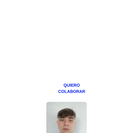
HAZTE
PATREON
Todos los lunes
hacemos un
programa en
abierto,
teniendo uno
especial los
miércoles y
viernes para
Patreons.
QUIERO
COLABORAR