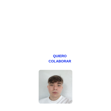
Todos los lunes
hacemos un
programa en
abierto,
teniendo uno
especial los
miércoles y
viernes para
Patreons.
QUIERO
COLABORAR