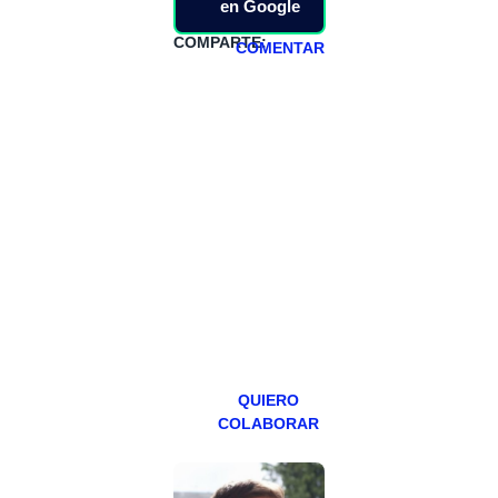
en Google
COMPARTE:
COMENTAR
HAZTE
PATREON
Todos los lunes
hacemos un
programa en
abierto,
teniendo uno
especial los
miércoles y
viernes para
Patreons.
QUIERO
COLABORAR