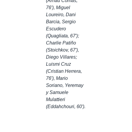
(Arnau Comas,
76′), Miguel
Loureiro, Dani
Barcia, Sergio
Escudero
(Quagliata, 67′);
Charlie Patiño
(Stoichkov, 67′),
Diego Villares;
Luismi Cruz
(Cristian Herrera,
76′), Mario
Soriano, Yeremay
y Samuele
Mulattieri
(Eddahchouri, 60′)
.