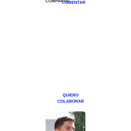
COMPARTE:
COMENTAR
HAZTE
PATREON
Todos los lunes
hacemos un
programa en
abierto,
teniendo uno
especial los
miércoles y
viernes para
Patreons.
QUIERO
COLABORAR