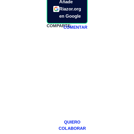
Añade
Riazor.org
en Google
COMPARTE:
COMENTAR
HAZTE
PATREON
Todos los lunes
hacemos un
programa en
abierto,
teniendo uno
especial los
miércoles y
viernes para
Patreons.
QUIERO
COLABORAR