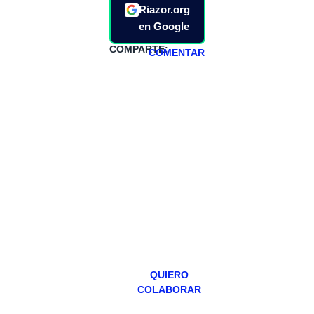
Riazor.org
en Google
COMPARTE:
COMENTAR
HAZTE
PATREON
Todos los lunes
hacemos un
programa en
abierto,
teniendo uno
especial los
miércoles y
viernes para
Patreons.
QUIERO
COLABORAR