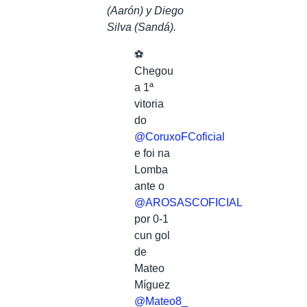
(Aarón) y Diego
Silva (Sandá).
⚽️
Chegou
a 1ª
vitoria
do
@CoruxoFCoficial
e foi na
Lomba
ante o
@AROSASCOFICIAL
por 0-1
cun gol
de
Mateo
Míguez
@Mateo8_