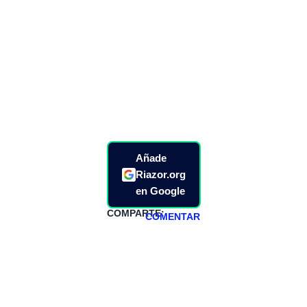
Añade
Riazor.org
en Google
COMPARTE:
COMENTAR
HAZTE
PATREON
Todos los lunes
hacemos un