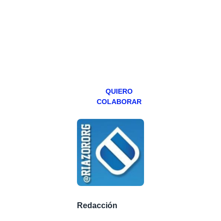
programa en
abierto,
teniendo uno
especial los
miércoles y
viernes para
Patreons.
QUIERO
COLABORAR
Redacción