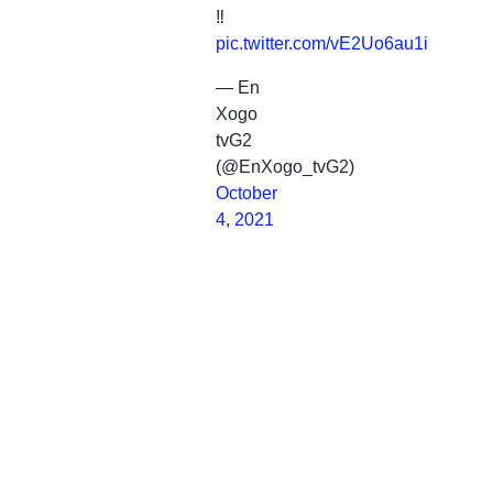
‼️
pic.twitter.com/vE2Uo6au1i
— En
Xogo
tvG2
(@EnXogo_tvG2)
October
4, 2021