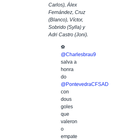
Carlos), Álex
Fernández, Cruz
(Blanco), Víctor,
Sobrido (Sylla) y
Adri Castro (Joni).
⚽️
@Charlesbrau9
salva a
honra
do
@PontevedraCFSAD
con
dous
goles
que
valeron
o
empate