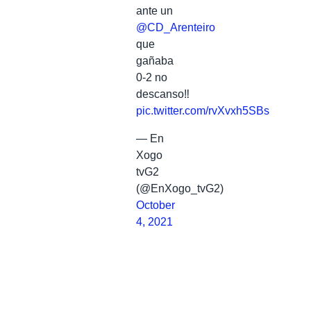
ante un
@CD_Arenteiro
que
gañaba
0-2 no
descanso‼️
pic.twitter.com/rvXvxh5SBs
— En
Xogo
tvG2
(@EnXogo_tvG2)
October
4, 2021