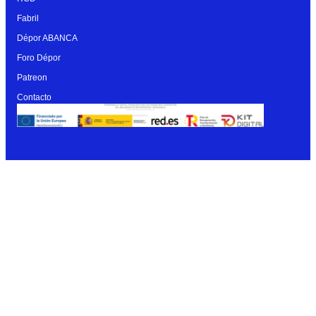
Fabril
Dépor ABANCA
Foro Dépor
Patreon
Contacto