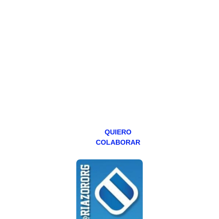
PATREON
Todos los lunes
hacemos un
programa en
abierto,
teniendo uno
especial los
miércoles y
viernes para
Patreons.
QUIERO
COLABORAR