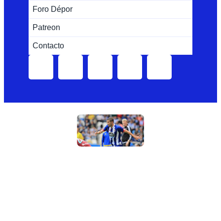
Foro Dépor
Patreon
Contacto