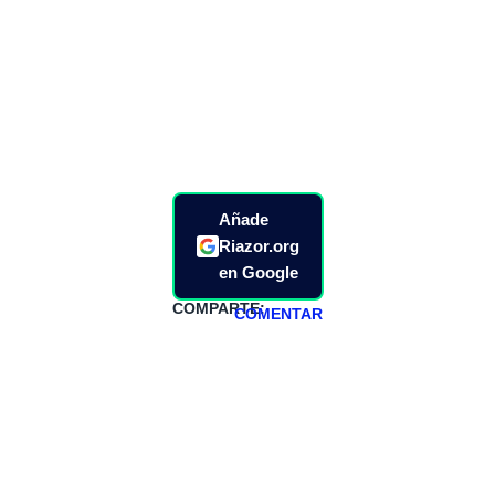
Añade
Riazor.org
en Google
COMPARTE:
COMENTAR
HAZTE
PATREON
Todos los lunes
hacemos un
programa en