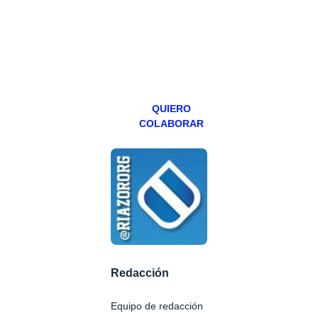
abierto,
teniendo uno
especial los
miércoles y
viernes para
Patreons.
QUIERO
COLABORAR
Redacción
Equipo de redacción