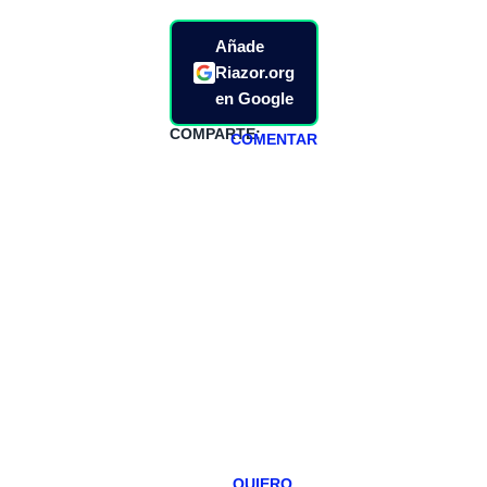
Añade
Riazor.org
en Google
COMPARTE:
COMENTAR
HAZTE
PATREON
Todos los lunes
hacemos un
programa en
abierto,
teniendo uno
especial los
miércoles y
viernes para
Patreons.
QUIERO