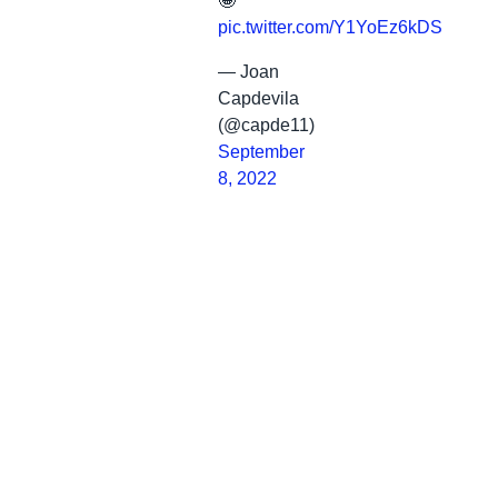
🤩
pic.twitter.com/Y1YoEz6kDS
— Joan
Capdevila
(@capde11)
September
8, 2022