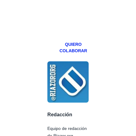
teniendo uno
especial los
miércoles y
viernes para
Patreons.
QUIERO
COLABORAR
Redacción
Equipo de redacción
de Riazor.org.