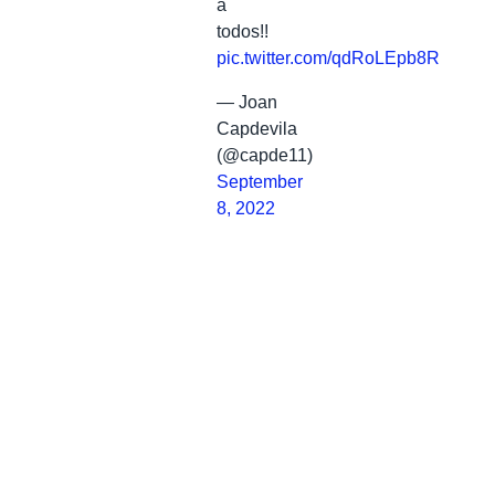
a
todos!!
pic.twitter.com/qdRoLEpb8R
— Joan
Capdevila
(@capde11)
September
8, 2022