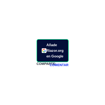
Añade
Riazor.org
en Google
COMPARTE:
COMENTAR
HAZTE
PATREON
Todos los lunes
hacemos un
programa en
abierto,