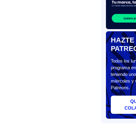
HAZTE
PATRE
Todos los l
programa en 
teniendo uno
miércoles y 
Patreons.
Q
COL