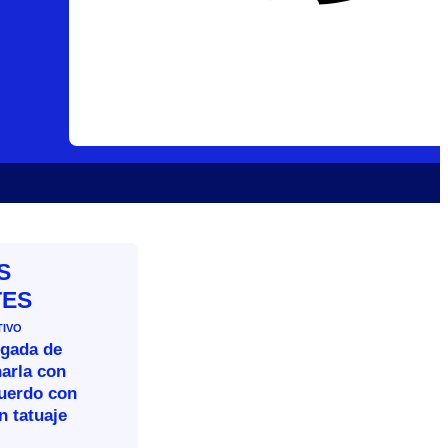
S
TES
TIVO
legada de
arla con
cuerdo con
n tatuaje