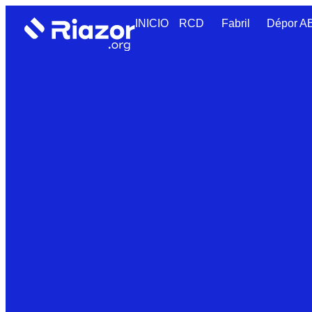
INICIO
RCD
Fabril
Dépor 