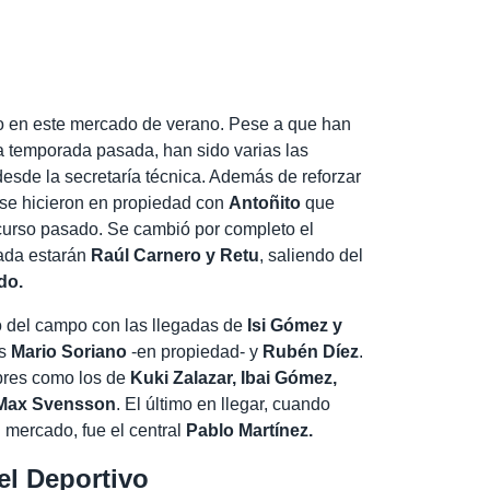
jo en este mercado de verano. Pese a que han
a temporada pasada, han sido varias las
sde la secretaría técnica. Además de reforzar
se hicieron en propiedad con
Antoñito
que
 curso pasado. Se cambió por completo el
rada estarán
Raúl Carnero y Retu
, saliendo del
do.
 del campo con las llegadas de
Isi Gómez y
es
Mario Soriano
-en propiedad- y
Rubén Díez
.
bres como los de
Kuki Zalazar, Ibai Gómez,
y Max Svensson
. El último en llegar, cuando
l mercado, fue el central
Pablo Martínez.
 el Deportivo