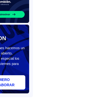
ON
unes hacemos un
abierto,
 especial los
viernes para
UIERO
ABORAR