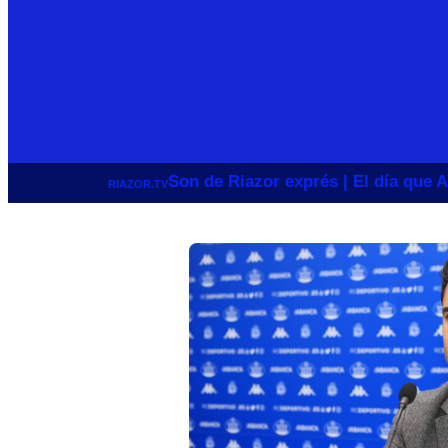
Son de Riazor exprés | El día que A
RIAZOR.TV