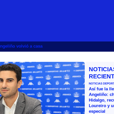
ngeliño volvió a casa
NOTICIA
RECIEN
NOTICIAS DEPOR
Así fue la l
Angeliño: ch
Hidalgo, re
Loureiro y u
especial