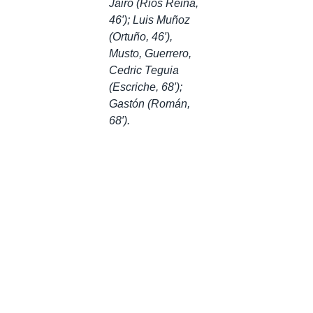
Jairo (Rios Reina,
46′); Luis Muñoz
(Ortuño, 46′),
Musto, Guerrero,
Cedric Teguia
(Escriche, 68′);
Gastón (Román,
68′).