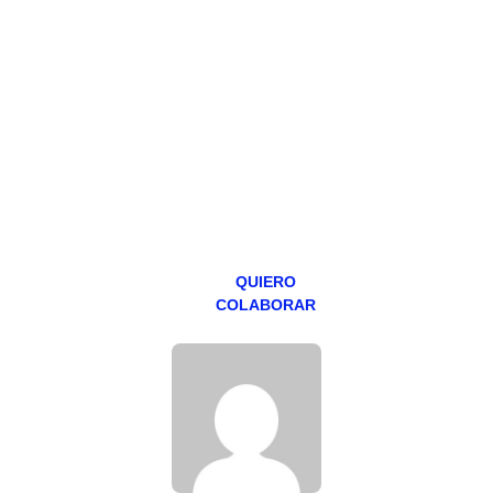
PATREON
Todos los lunes
hacemos un
programa en
abierto,
teniendo uno
especial los
miércoles y
viernes para
Patreons.
QUIERO
COLABORAR