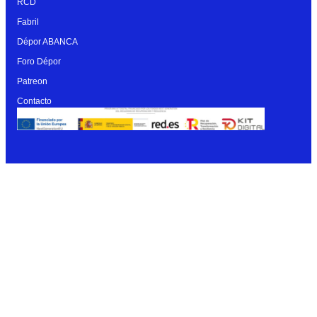
RCD
Fabril
Dépor ABANCA
Foro Dépor
Patreon
Contacto