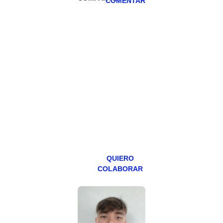
COMENTAR
HAZTE
PATREON
Todos los lunes
hacemos un
programa en
abierto,
teniendo uno
especial los
miércoles y
viernes para
Patreons.
QUIERO
COLABORAR