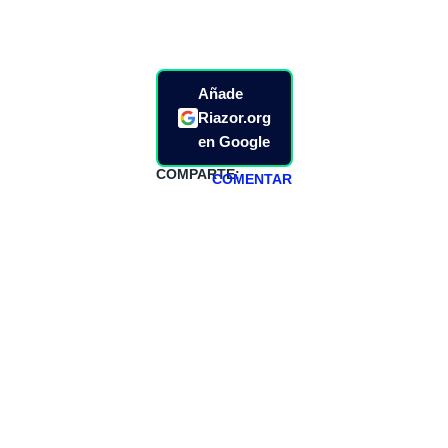
Añade
Riazor.org
en Google
COMPARTE:
COMENTAR
HAZTE
PATREON
Todos los lunes
hacemos un
programa en
abierto,
teniendo uno
especial los
miércoles y
viernes para