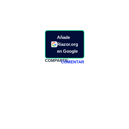
Añade
Riazor.org
en Google
COMPARTE:
COMENTAR
HAZTE
PATREON
Todos los lunes
hacemos un
programa en
abierto,
teniendo uno
especial los
miércoles y