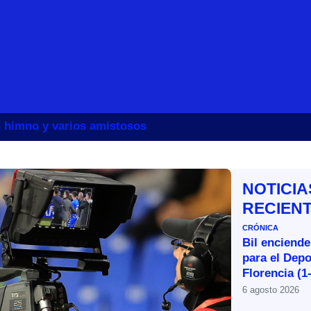
un himno y varios amistosos
NOTICIA
RECIEN
CRÓNICA
Bil enciende
para el Depo
Florencia (1
6 agosto 2026