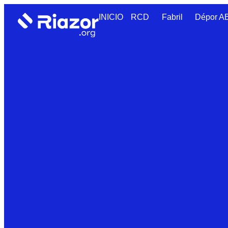
INICIO
RCD
Fabril
Dépor 