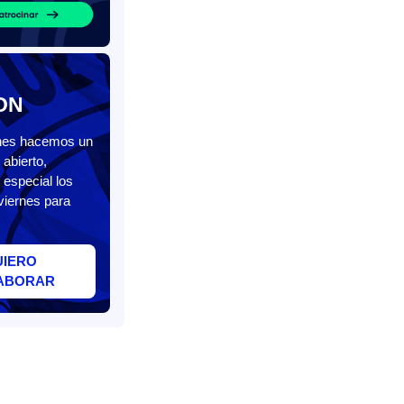
ON
unes hacemos un
abierto,
 especial los
viernes para
UIERO
ABORAR