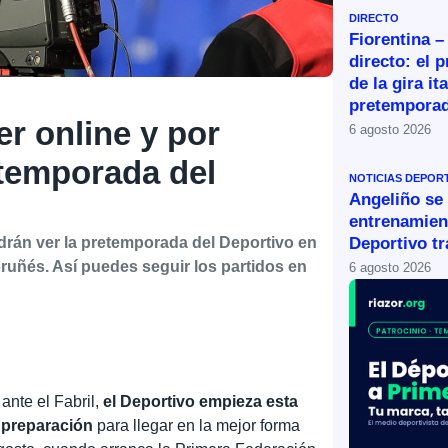
DIRECTO
Fiorentina –
directo: el 
de la gira it
pretemporad
r online y por
6 agosto 2026
etemporada del
NOTICIAS DEPOR
Angeliño se
entrenamien
Deportivo tr
drán ver la pretemporada del Deportivo en
ruñés. Así puedes seguir los partidos en
6 agosto 2026
nte el Fabril,
el Deportivo empieza esta
 preparación
para llegar en la mejor forma