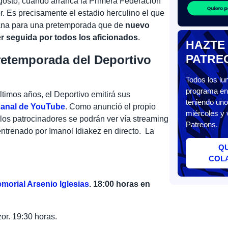
agosto, cuando arranca la Primera Federación
 Es precisamente el estadio herculino el que
ana para una pretemporada que de
nuevo
er seguida por todos los aficionados
.
HAZTE
PATRE
pretemporada del Deportivo
Todos los l
programa en 
timos años, el Deportivo emitirá sus
teniendo uno
canal de YouTube
. Como anunció el propio
miércoles y 
e los patrocinadores se podrán ver vía streaming
Patreons.
entrenado por Imanol Idiakez en directo.
La
Q
COL
morial Arsenio Iglesias
. 18:00 horas en
or. 19:30 horas.