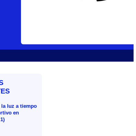
S
TES
 la luz a tiempo
rtivo en
-1)