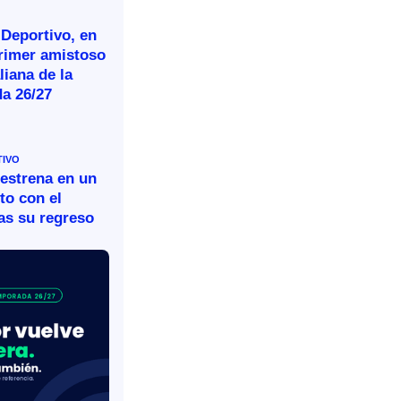
 Deportivo, en
primer amistoso
aliana de la
a 26/27
TIVO
 estrena en un
to con el
as su regreso