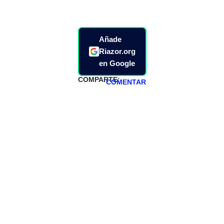
Añade
Riazor.org
en Google
COMPARTE:
COMENTAR
HAZTE
PATREON
Todos los lunes
hacemos un
programa en
abierto,
teniendo uno
especial los
miércoles y
viernes para
Patreons.