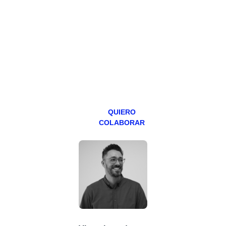
Todos los lunes
hacemos un
programa en
abierto,
teniendo uno
especial los
miércoles y
viernes para
Patreons.
QUIERO
COLABORAR