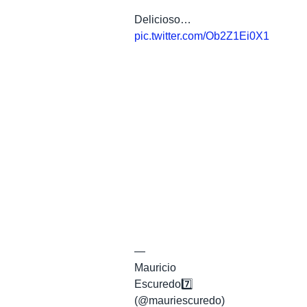
Delicioso…
pic.twitter.com/Ob2Z1Ei0X1
—
Mauricio
Escuredo7️⃣
(@mauriescuredo)