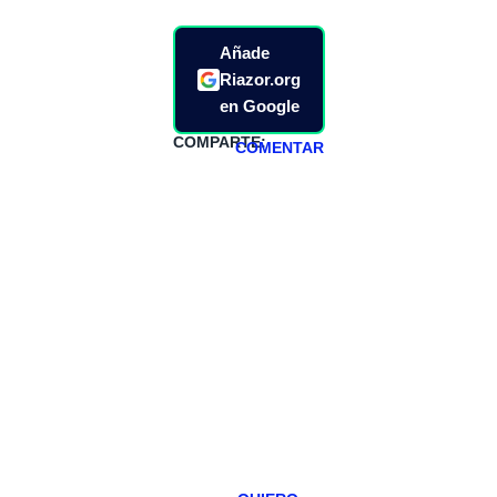
Añade
Riazor.org
en Google
COMPARTE:
COMENTAR
HAZTE
PATREON
Todos los lunes
hacemos un
programa en
abierto,
teniendo uno
especial los
miércoles y
viernes para
Patreons.