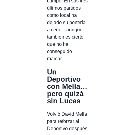
campo. En sus tres
últimos partidos
como local ha
dejado su portería
a cero… aunque
también es cierto
que no ha
conseguido
marcar.
Un
Deportivo
con Mella…
pero quizá
sin Lucas
Volvió David Mella
para reforzar al
Deportivo después