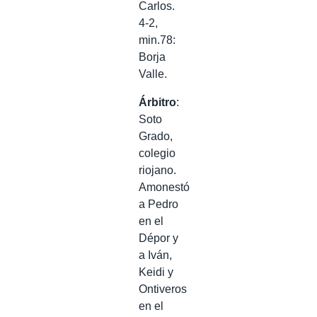
Carlos.
4-2,
min.78:
Borja
Valle.
Árbitro
:
Soto
Grado,
colegio
riojano.
Amonestó
a Pedro
en el
Dépor y
a Iván,
Keidi y
Ontiveros
en el