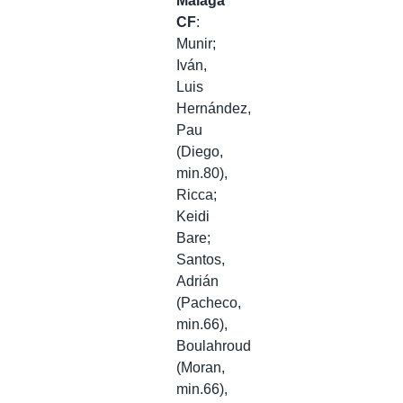
Málaga
CF
:
Munir;
Iván,
Luis
Hernández,
Pau
(Diego,
min.80),
Ricca;
Keidi
Bare;
Santos,
Adrián
(Pacheco,
min.66),
Boulahroud
(Moran,
min.66),