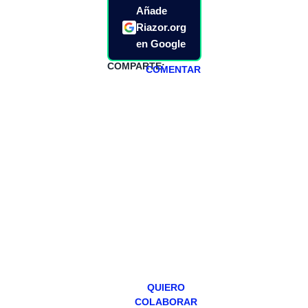
Añade
Riazor.org
en Google
COMPARTE:
COMENTAR
HAZTE
PATREON
Todos los lunes
hacemos un
programa en
abierto,
teniendo uno
especial los
miércoles y
viernes para
Patreons.
QUIERO
COLABORAR