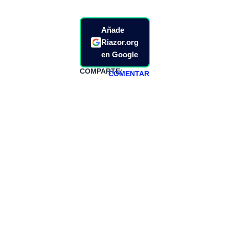
Añade
Riazor.org
en Google
COMPARTE:
COMENTAR
HAZTE
PATREON
Todos los lunes
hacemos un
programa en
abierto,
teniendo uno
especial los
miércoles y
viernes para
Patreons.