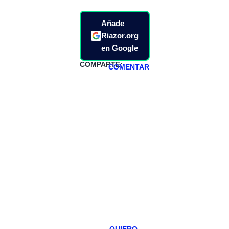
Añade
Riazor.org
en Google
COMPARTE:
COMENTAR
HAZTE
PATREON
Todos los lunes
hacemos un
programa en
abierto,
teniendo uno
especial los
miércoles y
viernes para
Patreons.