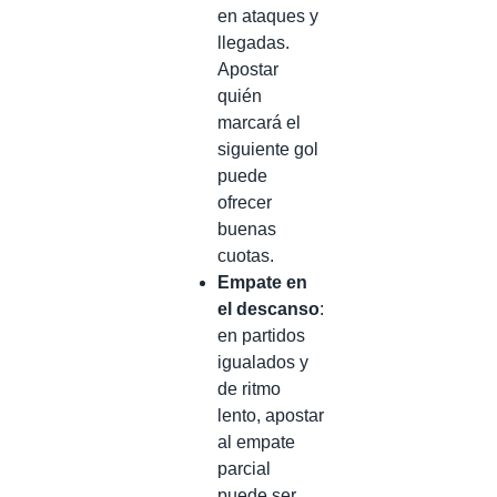
en ataques y
llegadas.
Apostar
quién
marcará el
siguiente gol
puede
ofrecer
buenas
cuotas.
Empate en
el descanso
:
en partidos
igualados y
de ritmo
lento, apostar
al empate
parcial
puede ser