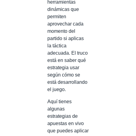
herramientas
dinámicas que
permiten
aprovechar cada
momento del
partido si aplicas
la táctica
adecuada. El truco
está en saber qué
estrategia usar
según cómo se
está desarrollando
el juego.
Aquí tienes
algunas
estrategias de
apuestas en vivo
que puedes aplicar