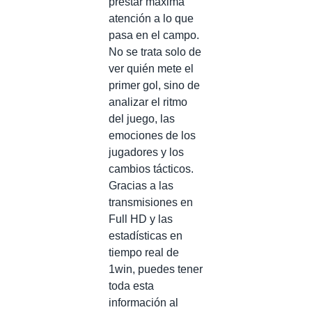
prestar máxima
atención a lo que
pasa en el campo.
No se trata solo de
ver quién mete el
primer gol, sino de
analizar el ritmo
del juego, las
emociones de los
jugadores y los
cambios tácticos.
Gracias a las
transmisiones en
Full HD y las
estadísticas en
tiempo real de
1win, puedes tener
toda esta
información al