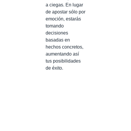
a ciegas. En lugar
de apostar sólo por
emoción, estarás
tomando
decisiones
basadas en
hechos concretos,
aumentando así
tus posibilidades
de éxito.