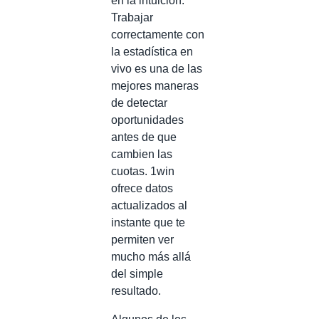
en la intuición.
Trabajar
correctamente con
la estadística en
vivo es una de las
mejores maneras
de detectar
oportunidades
antes de que
cambien las
cuotas. 1win
ofrece datos
actualizados al
instante que te
permiten ver
mucho más allá
del simple
resultado.