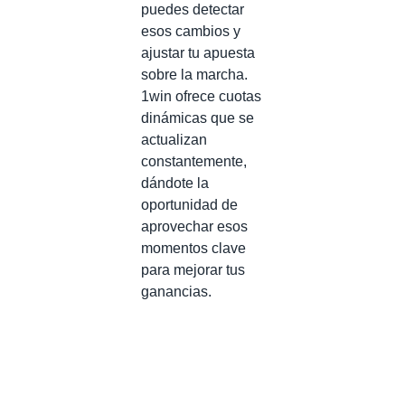
puedes detectar
esos cambios y
ajustar tu apuesta
sobre la marcha.
1win ofrece cuotas
dinámicas que se
actualizan
constantemente,
dándote la
oportunidad de
aprovechar esos
momentos clave
para mejorar tus
ganancias.