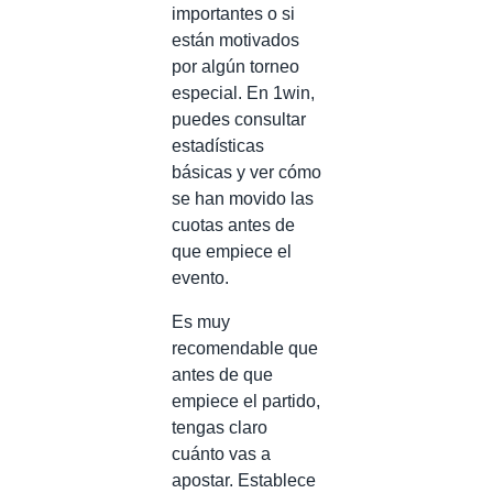
importantes o si
están motivados
por algún torneo
especial. En 1win,
puedes consultar
estadísticas
básicas y ver cómo
se han movido las
cuotas antes de
que empiece el
evento.
Es muy
recomendable que
antes de que
empiece el partido,
tengas claro
cuánto vas a
apostar. Establece