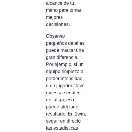
alcance de tu
mano para tomar
mejores
decisiones.
Observar
pequeños detalles
puede marcar una
gran diferencia.
Por ejemplo, si un
equipo empieza a
perder intensidad
o un jugador clave
muestra señales
de fatiga, eso
puede afectar el
resultado. En 1win,
seguir en directo
las estadísticas