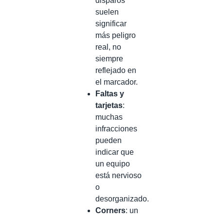
disparos
suelen
significar
más peligro
real, no
siempre
reflejado en
el marcador.
Faltas y
tarjetas
:
muchas
infracciones
pueden
indicar que
un equipo
está nervioso
o
desorganizado.
Corners
: un