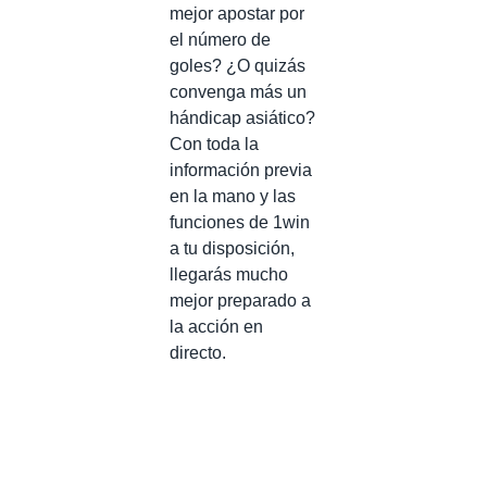
mejor apostar por
el número de
goles? ¿O quizás
convenga más un
hándicap asiático?
Con toda la
información previa
en la mano y las
funciones de 1win
a tu disposición,
llegarás mucho
mejor preparado a
la acción en
directo.