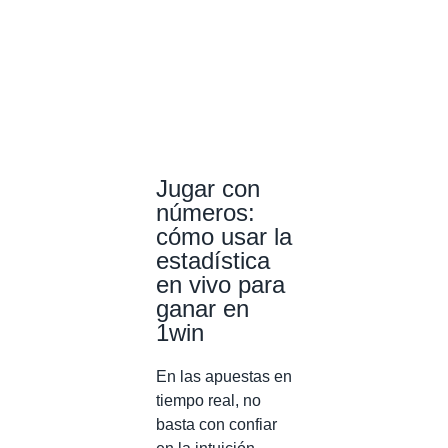
Jugar con
números:
cómo usar la
estadística
en vivo para
ganar en
1win
En las apuestas en
tiempo real, no
basta con confiar