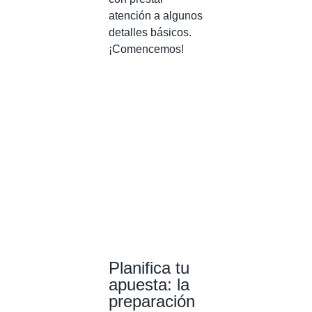
atención a algunos
detalles básicos.
¡Comencemos!
Planifica tu
apuesta: la
preparación