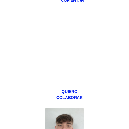
COMENTAR
HAZTE
PATREON
Todos los lunes
hacemos un
programa en
abierto,
teniendo uno
especial los
miércoles y
viernes para
Patreons.
QUIERO
COLABORAR