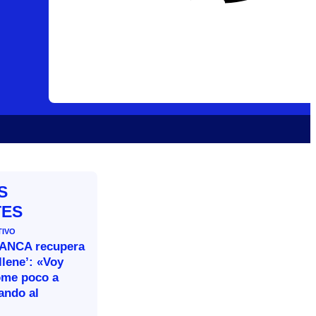
S
TES
TIVO
BANCA recupera
llene’: «Voy
ome poco a
ando al