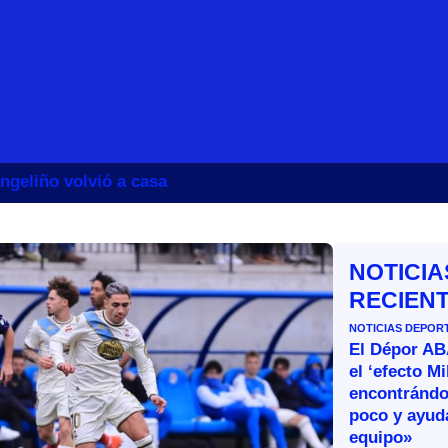
ngeliño volvió a casa
NOTICIA
RECIEN
NOTICIAS DEPOR
El Dépor A
el ‘efecto Mi
encontránd
poco y ayud
equipo»