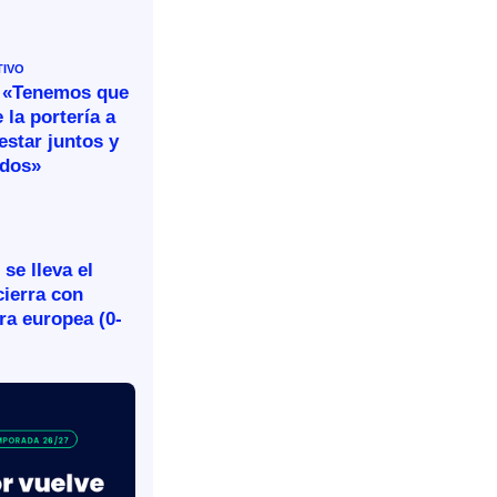
TIVO
 «Tenemos que
 la portería a
estar juntos y
idos»
se lleva el
cierra con
ira europea (0-