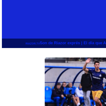
Son de Riazor exprés | El día que A
RIAZOR.TV