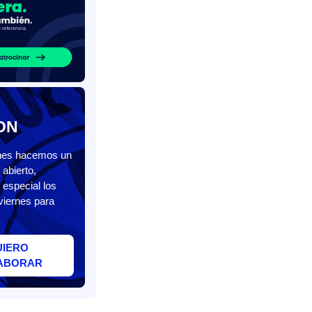
ON
unes hacemos un
abierto,
 especial los
viernes para
UIERO
ABORAR