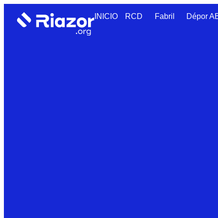
INICIO
RCD
Fabril
Dépor 