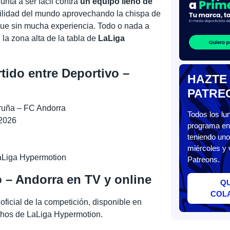
nta a ser fácil contra
un equipo lleno de
uilidad del mundo aprovechando la chispa de
que sin mucha experiencia. Todo o nada a
la zona alta de la tabla de
LaLiga
rtido entre Deportivo –
HAZTE
PATRE
ruña – FC Andorra
Todos los l
 2026
programa en 
teniendo uno
miércoles y 
aLiga Hypermotion
Patreons.
o – Andorra en TV y online
Q
COL
ficial de la competición, disponible en
chos de LaLiga Hypermotion.