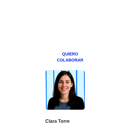
programa en
abierto,
teniendo uno
especial los
miércoles y
viernes para
Patreons.
QUIERO
COLABORAR
Clara Torre