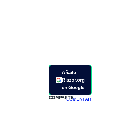
Añade
Riazor.org
en Google
COMPARTE:
COMENTAR
HAZTE
PATREON
Todos los lunes
hacemos un