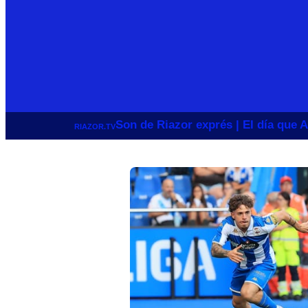
Son de Riazor exprés | El día que A
RIAZOR.TV