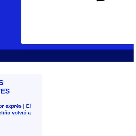
S
TES
r exprés | El
liño volvió a