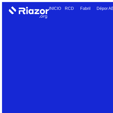
INICIO
RCD
Fabril
Dépor 