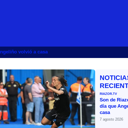
ngeliño volvió a casa
NOTICIA
RECIEN
RIAZOR.TV
Son de Riazo
día que Ange
casa
7 agosto 2026