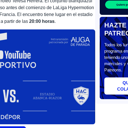
rofeo Teresa Herrera. El conjunto blanquiazul
oso antes del comienzo de LaLiga Hypermotion
Francia. El encuentro tiene lugar en el estadio
a partir de las
20
:00 horas
.
HAZTE
PATRE
Todos los l
programa en 
teniendo uno
miércoles y 
Patreons.
Q
COL