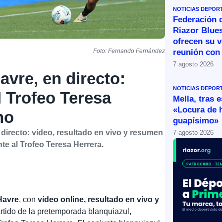
NOTICIAS DEPOR
Federación 
Riazor Blue
ofrecen su v
reunión con 
Foto: Fernando Fernández
7 agosto 2026
avre, en directo:
NOTICIAS DEPOR
l Trofeo Teresa
Mella, tras 
«Locura de 
no
guapísimo»
 directo: vídeo, resultado en vivo y resumen
7 agosto 2026
te al Trofeo Teresa Herrera.
Havre
, con
vídeo online, resultado en vivo y
tido de la pretemporada blanquiazul,