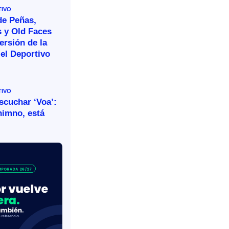
TIVO
de Peñas,
s y Old Faces
ersión de la
el Deportivo
TIVO
escuchar ‘Voa’:
himno, está