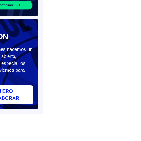
ON
unes hacemos un
abierto,
 especial los
viernes para
UIERO
ABORAR