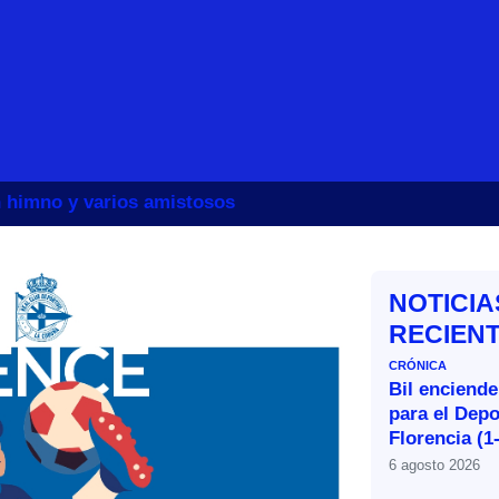
un himno y varios amistosos
NOTICIA
RECIEN
CRÓNICA
Bil enciende
para el Depo
Florencia (1
6 agosto 2026