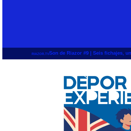
Son de Riazor #9 | Seis fichajes, 
RIAZOR.TV