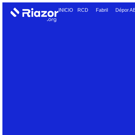
INICIO
RCD
Fabril
Dépor 