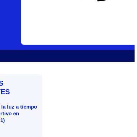
S
TES
 la luz a tiempo
rtivo en
-1)