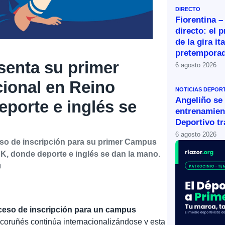
DIRECTO
Fiorentina –
directo: el 
de la gira it
pretemporad
senta su primer
6 agosto 2026
ional en Reino
NOTICIAS DEPOR
Angeliño se
porte e inglés se
entrenamien
Deportivo tr
6 agosto 2026
so de inscripción para su primer Campus
K, donde deporte e inglés se dan la mano.
0
eso de inscripción para un campus
b coruñés continúa internacionalizándose y esta