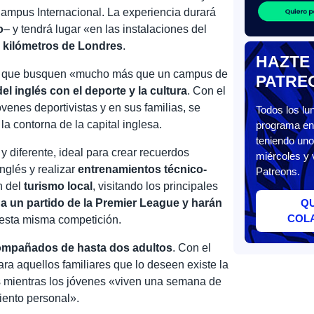
ampus Internacional. La experiencia durará
o
– y tendrá lugar «en las instalaciones del
0 kilómetros de Londres
.
HAZTE
, que busquen «mucho más que un campus de
PATRE
el inglés con el deporte y la cultura
. Con el
óvenes deportivistas y en sus familias, se
Todos los l
la contorna de la capital inglesa.
programa en 
teniendo uno
 diferente, ideal para crear recuerdos
miércoles y 
nglés y realizar
entrenamientos técnico-
Patreons.
án del
turismo local
, visitando los principales
n a un partido de la Premier League y harán
Q
COL
esta misma competición.
ompañados de hasta dos adultos
. Con el
 para aquellos familiares que lo deseen existe la
s mientras los jóvenes «viven una semana de
iento personal».