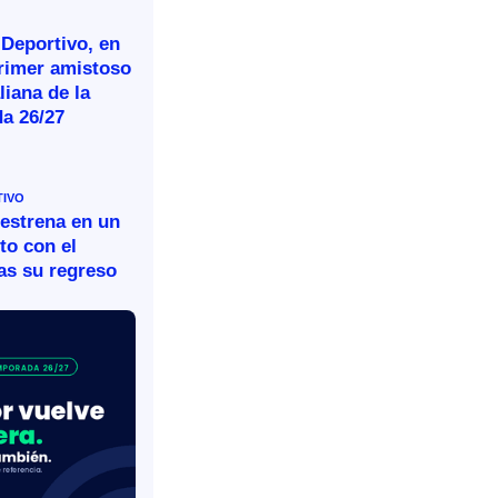
 Deportivo, en
primer amistoso
aliana de la
a 26/27
TIVO
 estrena en un
to con el
as su regreso