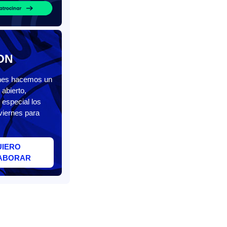
ON
unes hacemos un
abierto,
 especial los
viernes para
UIERO
ABORAR