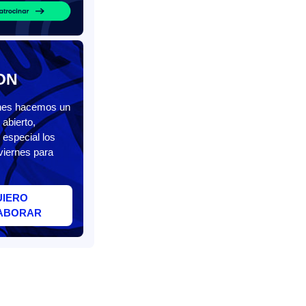
ON
unes hacemos un
abierto,
 especial los
viernes para
UIERO
ABORAR