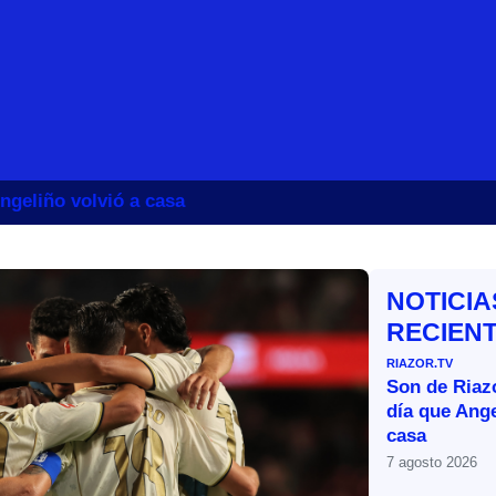
ngeliño volvió a casa
NOTICIA
RECIEN
RIAZOR.TV
Son de Riazo
día que Ange
casa
7 agosto 2026