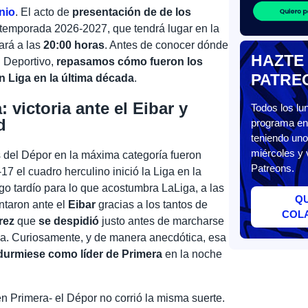
nio
. El acto de
presentación de de los
 temporada 2026-2027, que tendrá lugar en la
ará a las
20:00 horas
. Antes de conocer dónde
HAZTE
l Deportivo,
repasamos cómo fueron los
PATRE
n Liga en la última década
.
 victoria ante el Eibar y
Todos los l
d
programa en 
teniendo uno
miércoles y 
s del Dépor en la máxima categoría fueron
Patreons.
17 el cuadro herculino inició la Liga en la
lgo tardío para lo que acostumbra LaLiga, a las
Q
ntaron ante el
Eibar
gracias a los tantos de
COL
rez
que
se despidió
justo antes de marcharse
cia. Curiosamente, y de manera anecdótica, esa
durmiese como líder de Primera
en la noche
en Primera- el Dépor no corrió la misma suerte.