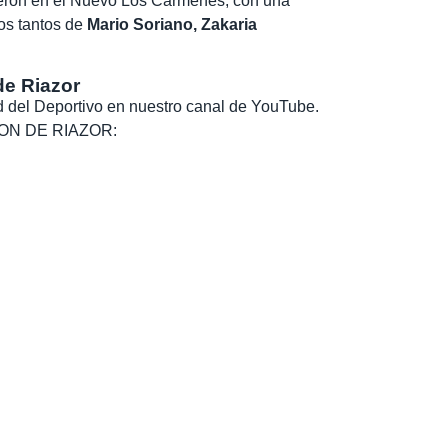
ieron en el Nuevo Los Cármenes, con una
os tantos de
Mario Soriano, Zakaria
de Riazor
dad del Deportivo en nuestro canal de YouTube.
, SON DE RIAZOR: