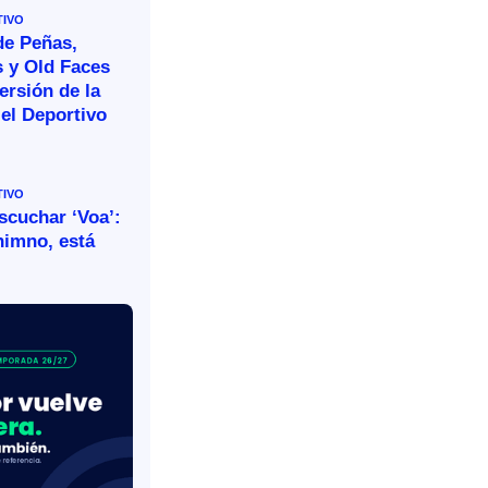
TIVO
de Peñas,
s y Old Faces
ersión de la
el Deportivo
TIVO
escuchar ‘Voa’:
himno, está