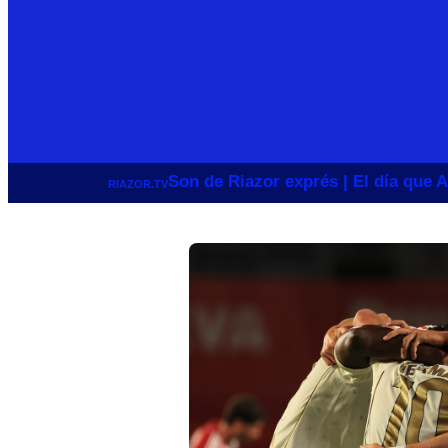
Son de Riazor exprés | El día que A
RIAZOR.TV