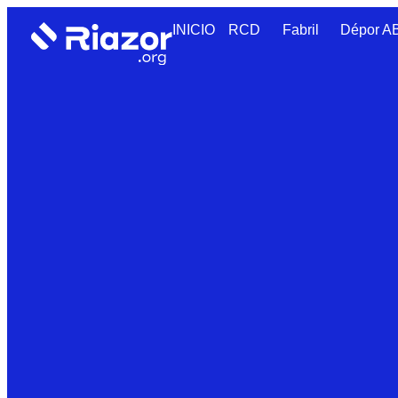
INICIO
RCD
Fabril
Dépor 