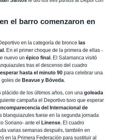
tian Santos
le dio los tres puntos al Dépor con
en el barro comenzaron en
eportivo en la categoría de bronce
las
al
. En el primer choque de la primera de ellas -
de nuevo un
épico final
. El Salamanca visitó
lanquiazules tras el descenso del cuadro
esperar hasta el minuto 90
para celebrar una
os goles de
Beavue y Bóveda
.
s plácido de los últimos años, con una
goleada
siguiente campaña el Deportivo tuvo que esperar
incomparecencia del Internacional de
s blanquiazules fuese en la segunda jornada
io Soriano- ante el
Linense.
El cuadro
nada varias semanas después, también en
zó en la Primera Federación para sustituir al