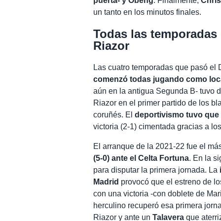
puerta- y Obeng
. Finalmente,
Chris
un tanto en los minutos finales.
Todas las temporadas 
Riazor
Las cuatro temporadas que pasó el D
comenzó todas jugando como loc
aún en la antigua Segunda B- tuvo 
Riazor en el primer partido de los b
coruñés. El
deportivismo tuvo que 
victoria (2-1) cimentada gracias a l
El arranque de la 2021-22 fue el má
(5-0) ante el Celta Fortuna
. En la 
para disputar la primera jornada. La
Madrid
provocó que el estreno de lo
con una victoria -con doblete de Mar
herculino recuperó esa primera jor
Riazor y ante un
Talavera
que aterri