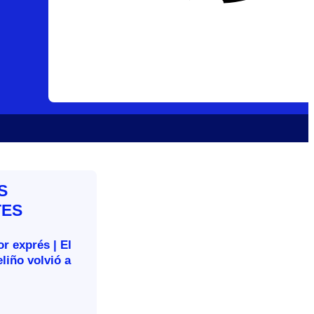
S
TES
r exprés | El
liño volvió a