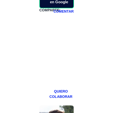
en Google
COMPARTE:
COMENTAR
HAZTE
PATREON
Todos los lunes
hacemos un
programa en
abierto,
teniendo uno
especial los
miércoles y
viernes para
Patreons.
QUIERO
COLABORAR