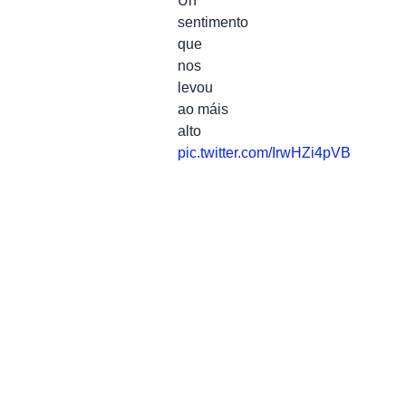
Un
sentimento
que
nos
levou
ao máis
alto
pic.twitter.com/IrwHZi4pVB