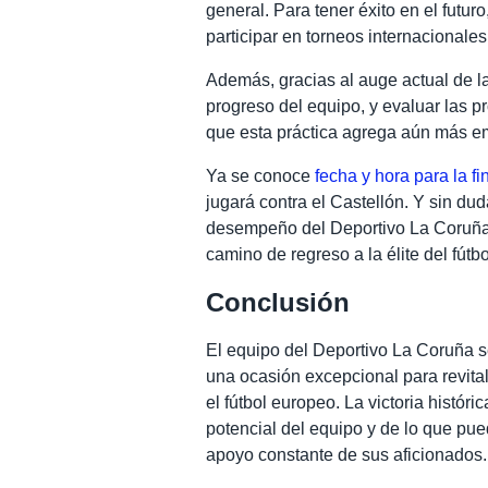
general. Para tener éxito en el futuro
participar en torneos internacionales 
Además, gracias al auge actual de l
progreso del equipo, y evaluar las pr
que esta práctica agrega aún más em
Ya se conoce
fecha y hora para la 
jugará contra el Castellón. Y sin d
desempeño del Deportivo La Coruña 
camino de regreso a la élite del fútbo
Conclusión
El equipo del Deportivo La Coruña se
una ocasión excepcional para revital
el fútbol europeo. La victoria histór
potencial del equipo y de lo que pue
apoyo constante de sus aficionados.