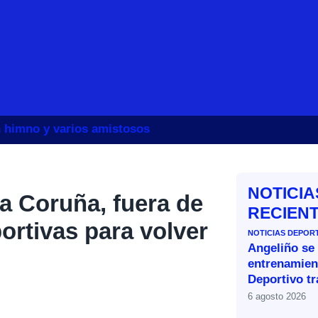
un himno y varios amistosos
NOTICIA
la Coruña, fuera de
RECIEN
ortivas para volver
NOTICIAS DEPOR
Angeliño se
entrenamien
Deportivo tr
6 agosto 2026