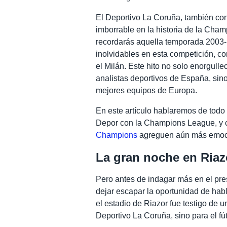
El Deportivo La Coruña, también co
imborrable en la historia de la Cham
recordarás aquella temporada 2003
inolvidables en esta competición, co
el Milán. Este hito no solo enorgulle
analistas deportivos de España, sino
mejores equipos de Europa.
En este artículo hablaremos de todo 
Depor con la Champions League, y 
Champions
agreguen aún más emoció
La gran noche en Riaz
Pero antes de indagar más en el pre
dejar escapar la oportunidad de habl
el estadio de Riazor fue testigo de 
Deportivo La Coruña, sino para el fú