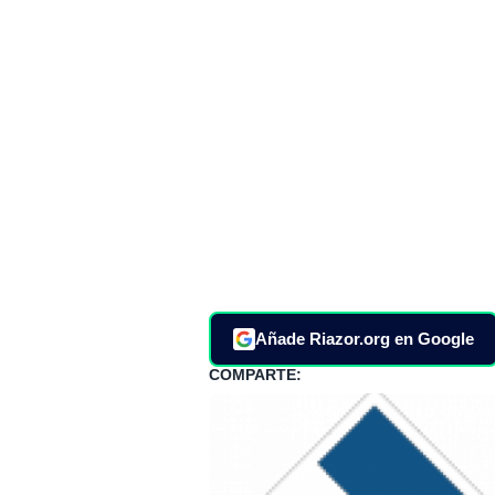
Añade Riazor.org en Google
COMPARTE: