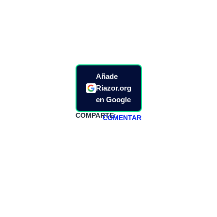
Añade
Riazor.org
en Google
COMPARTE:
COMENTAR
HAZTE
PATREON
Todos los lunes
hacemos un
programa en
abierto,
teniendo uno