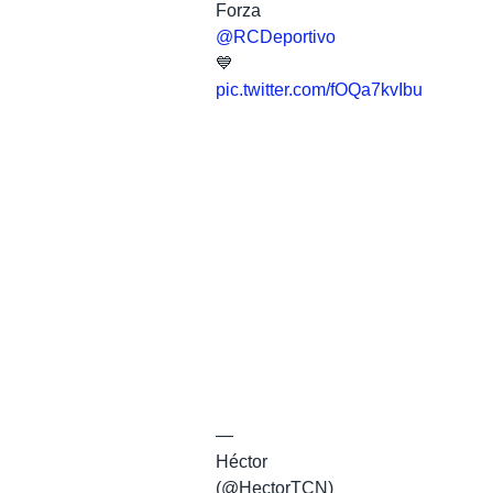
Forza
@RCDeportivo
💙
pic.twitter.com/fOQa7kvIbu
—
Héctor
(@HectorTCN)