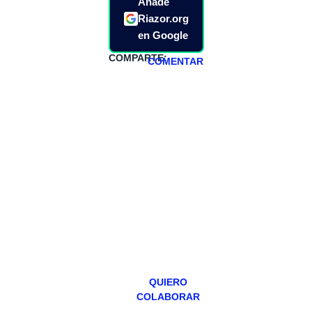
Añade
Riazor.org
en Google
COMPARTE:
COMENTAR
HAZTE
PATREON
Todos los lunes
hacemos un
programa en
abierto,
teniendo uno
especial los
miércoles y
viernes para
Patreons.
QUIERO
COLABORAR