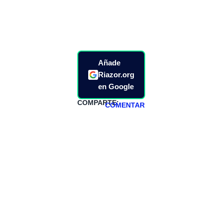
Añade
Riazor.org
en Google
COMPARTE:
COMENTAR
HAZTE
PATREON
Todos los lunes
hacemos un
programa en
abierto,
teniendo uno
especial los
miércoles y