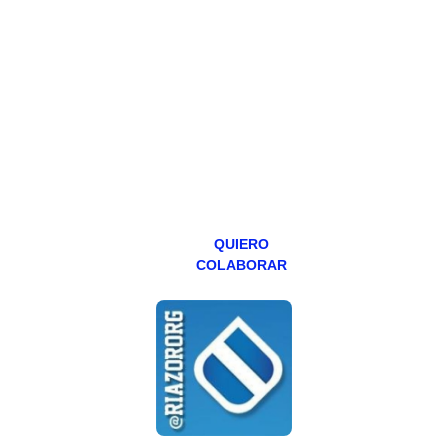
Todos los lunes
hacemos un
programa en
abierto,
teniendo uno
especial los
miércoles y
viernes para
Patreons.
QUIERO
COLABORAR