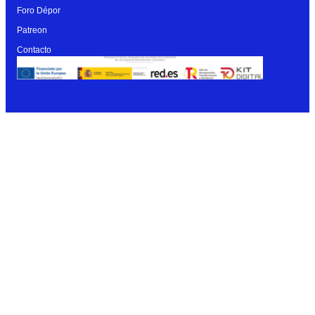
Foro Dépor
Patreon
Contacto