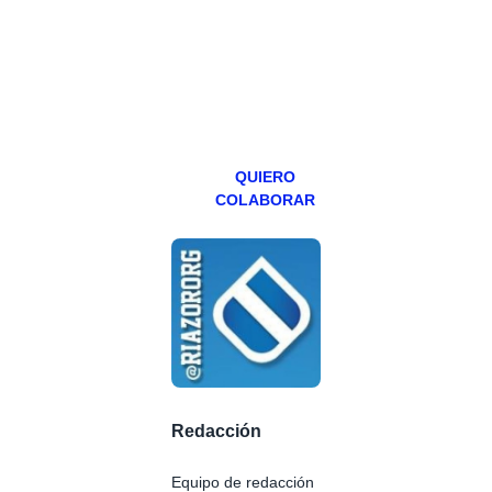
abierto,
teniendo uno
especial los
miércoles y
viernes para
Patreons.
QUIERO
COLABORAR
Redacción
Equipo de redacción