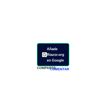
Añade
Riazor.org
en Google
COMPARTE:
COMENTAR
HAZTE
PATREON
Todos los lunes
hacemos un
programa en