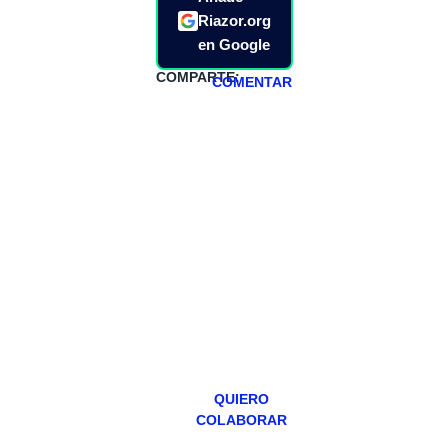
Riazor.org
en Google
COMPARTE:
COMENTAR
HAZTE
PATREON
Todos los lunes
hacemos un
programa en
abierto,
teniendo uno
especial los
miércoles y
viernes para
Patreons.
QUIERO
COLABORAR