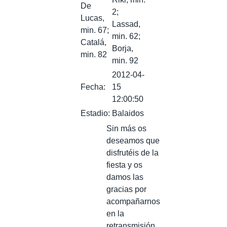
De
2;
Lucas,
Lassad,
min. 67;
min. 62;
Catalá,
Borja,
min. 82
min. 92
2012-04-
Fecha:
15
12:00:50
Estadio:
Balaidos
Sin más os
deseamos que
disfrutéis de la
fiesta y os
damos las
gracias por
acompañarnos
en la
retransmisión