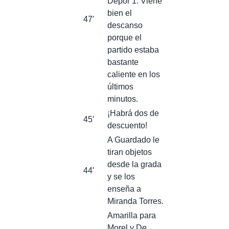
Dépor 1. Viene
bien el
47′
descanso
porque el
partido estaba
bastante
caliente en los
últimos
minutos.
¡Habrá dos de
45′
descuento!
A Guardado le
tiran objetos
desde la grada
44′
y se los
enseña a
Miranda Torres.
Amarilla para
Morel y De