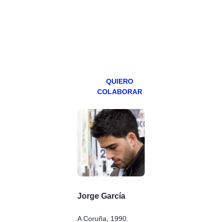
abierto,
teniendo uno
especial los
miércoles y
viernes para
Patreons.
QUIERO
COLABORAR
Jorge García
A Coruña, 1990.