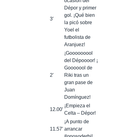
ocasión del
Dépor y primer
gol. ¡Qué bien
3′
la picó sobre
Yoel el
futbolista de
Aranjuez!
¡Gooooooool
del Dépoooor! ¡
Gooooool de
2′
Riki tras un
gran pase de
Juan
Domínguez!
¡Empieza el
12.00′
Celta – Dépor!
¡A punto de
11.57′
arrancar
#onosoderbi!