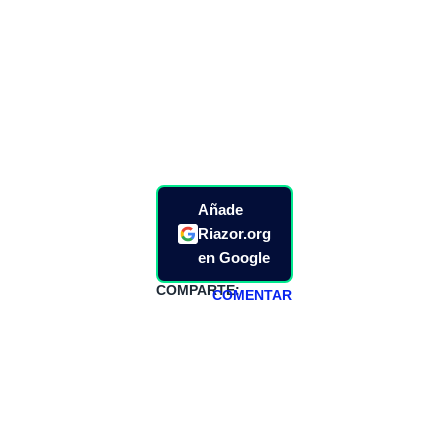
Añade
Riazor.org
en Google
COMPARTE:
COMENTAR
HAZTE
PATREON
Todos los lunes
hacemos un
programa en