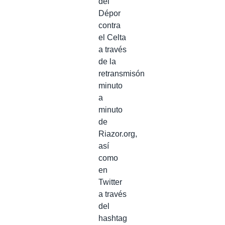
del
Dépor
contra
el Celta
a través
de la
retransmisón
minuto
a
minuto
de
Riazor.org,
así
como
en
Twitter
a través
del
hashtag