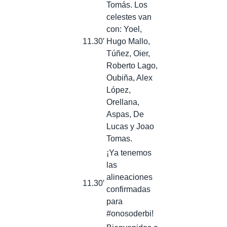
Tomás. Los
celestes van
con: Yoel,
11.30′
Hugo Mallo,
Túñez, Oier,
Roberto Lago,
Oubiña, Alex
López,
Orellana,
Aspas, De
Lucas y Joao
Tomas.
¡Ya tenemos
las
alineaciones
11.30′
confirmadas
para
#onosoderbi!