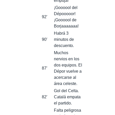
empuja!
¡Goooool del
Dépooooor!
92′
¡Goooool de
Borjaaaaaaa!
Habrá 3
90′
minutos de
descuento.
Muchos
nervios en los
dos equipos. El
87′
Dépor vuelve a
acercarse al
área celeste.
Gol del Celta.
82′
Catalá empata
el partido.
Falta peligrosa