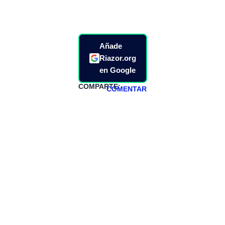
Añade
Riazor.org
en Google
COMPARTE:
COMENTAR
HAZTE
PATREON
Todos los lunes
hacemos un
programa en
abierto,
teniendo uno
especial los
miércoles y
viernes para