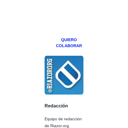
teniendo uno
especial los
miércoles y
viernes para
Patreons.
QUIERO
COLABORAR
Redacción
Equipo de redacción
de Riazor.org.