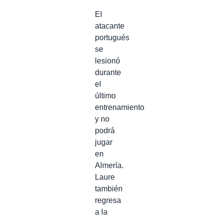
El
atacante
portugués
se
lesionó
durante
el
último
entrenamiento
y no
podrá
jugar
en
Almería.
Laure
también
regresa
a la