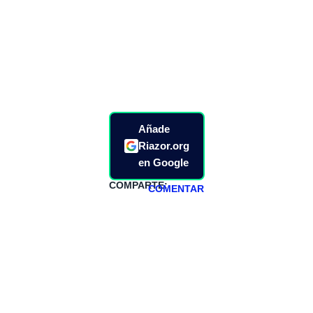
Añade
Riazor.org
en Google
COMPARTE:
COMENTAR
HAZTE
PATREON
Todos los lunes
hacemos un
programa en
abierto,