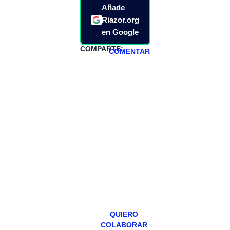
Añade
Riazor.org
en Google
COMPARTE:
COMENTAR
HAZTE
PATREON
Todos los lunes
hacemos un
programa en
abierto,
teniendo uno
especial los
miércoles y
viernes para
Patreons.
QUIERO
COLABORAR