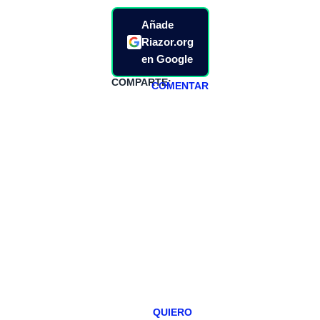
Añade
Riazor.org
en Google
COMPARTE:
COMENTAR
HAZTE
PATREON
Todos los lunes
hacemos un
programa en
abierto,
teniendo uno
especial los
miércoles y
viernes para
Patreons.
QUIERO