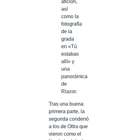
afición,
así
como la
fotografía
de la
grada
en «Tú
estabas
allí» y
una
panorámica
de
Riazor.
Tras una buena
primera parte, la
segunda condenó
a los de Oltra que
vieron como el