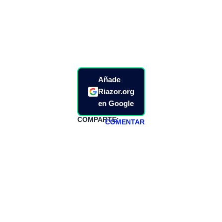
Añade
Riazor.org
en Google
COMPARTE:
COMENTAR
HAZTE
PATREON
Todos los lunes
hacemos un
programa en
abierto,
teniendo uno