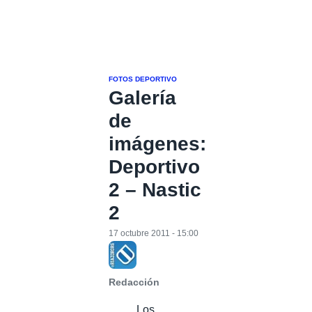
FOTOS DEPORTIVO
Galería
de
imágenes:
Deportivo
2 – Nastic
2
17 octubre 2011 - 15:00
Redacción
Los