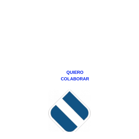
Todos los lunes
hacemos un
programa en
abierto,
teniendo uno
especial los
miércoles y
viernes para
Patreons.
QUIERO
COLABORAR