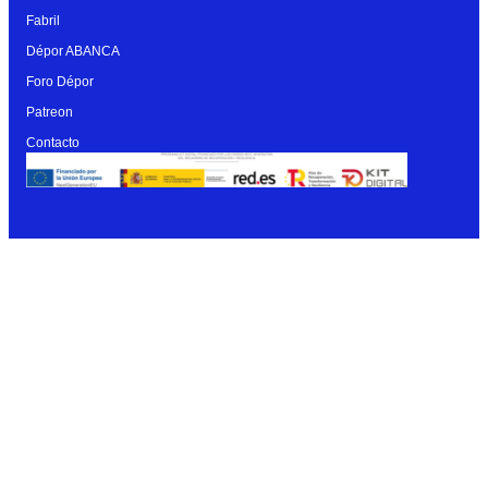
Fabril
Dépor ABANCA
Foro Dépor
Patreon
Contacto