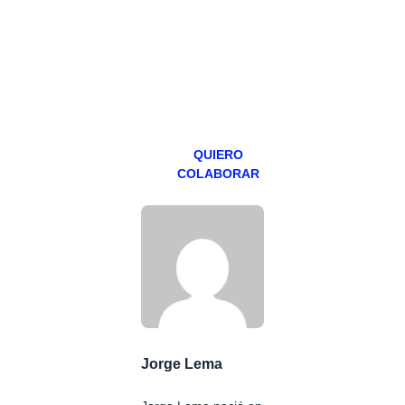
programa en
abierto,
teniendo uno
especial los
miércoles y
viernes para
Patreons.
QUIERO
COLABORAR
Jorge Lema