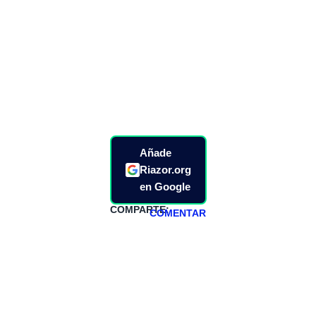
Añade
Riazor.org
en Google
COMPARTE:
COMENTAR
HAZTE
PATREON
Todos los lunes
hacemos un