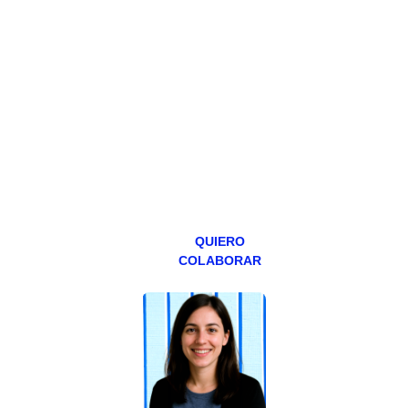
PATREON
Todos los lunes
hacemos un
programa en
abierto,
teniendo uno
especial los
miércoles y
viernes para
Patreons.
QUIERO
COLABORAR