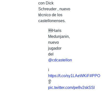
con Dick
Schreuder , nuevo
técnico de los
castellonenses.
🆕Haris
Medunjanin,
nuevo
jugador
del
@cdcastellon
ℹ️
https://t.co/sy1LAeWKiF
#PPO
👂
pic.twitter.com/pe8v2skSSl