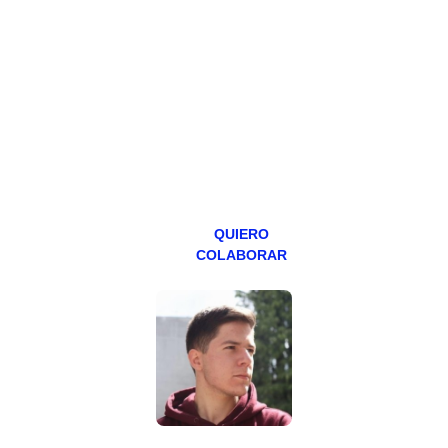
Todos los lunes
hacemos un
programa en
abierto,
teniendo uno
especial los
miércoles y
viernes para
Patreons.
QUIERO
COLABORAR